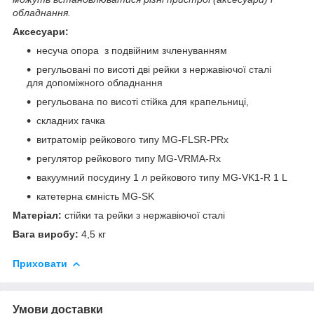
обладнання.
Аксесуари:
несуча опора з подвійним зчленуванням
регульовані по висоті дві рейки з нержавіючої сталі
для допоміжного обладнання
регульована по висоті стійка для крапельниці,
складних гачка
витратомір рейкового типу MG-FLSR-PRx
регулятор рейкового типу MG-VRMA-Rx
вакуумний посудину 1 л рейкового типу MG-VK1-R 1 L
катетерна ємність MG-SK
Матеріал:
стійки та рейки з нержавіючої сталі
Вага виробу:
4,5 кг
Приховати
Умови доставки