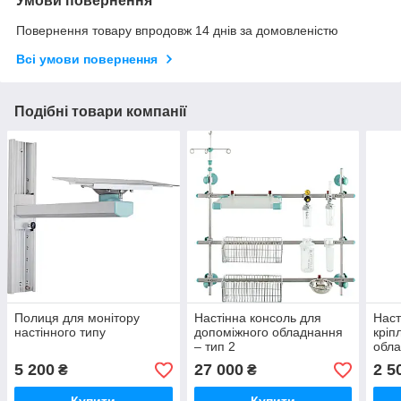
Умови повернення
Повернення товару впродовж 14 днів за домовленістю
Всі умови повернення
Подібні товари компанії
Полиця для монітору
Настінна консоль для
Наст
настінного типу
допоміжного обладнання
кріп
– тип 2
обла
5 200
27 000
2 5
₴
₴