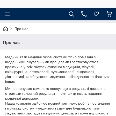
.
Про нас
Про нас
Медичні гази медичні газові системи тісно пов'язані з
щоденними лікувальними процесами і застосовуються
практично у всіх галузях сучасної медицини, хірургії,
кріохірургії, анестезіології, пульмонології, ендоскопії,
діагностиці, калібрування медичного обладнання та багатьох
інших.
Ми пропонуємо комплекс послуг, що в результаті дозволяє
отримати головний результат - поліпшити якість надання
медичної допомоги.
Наша компанія здійснює повний комплекс робіт з постачання
і монтажу систем «медичних газів» для будь-якого типу
лікувальних закладів і медичних центрів,
а так-же
підприємств