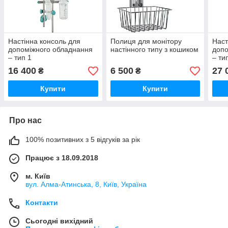
Настінна консоль для
Полиця для монітору
Наст
допоміжного обладнання
настінного типу з кошиком
допо
– тип 1
– ти
16 400
6 500
27 
₴
₴
Купити
Купити
Про нас
100% позитивних з 5 відгуків за рік
Працює з 18.09.2018
м. Київ
вул. Алма-Атинська, 8, Київ, Україна
Контакти
Сьогодні вихідний