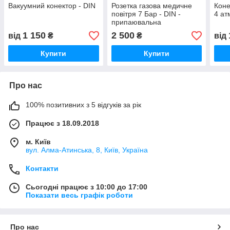
Вакуумний конектор - DIN
Розетка газова медичне
Коне
повітря 7 Бар - DIN -
4 ат
припаювальна
1 150
2 500
від
₴
₴
від
Купити
Купити
Про нас
100% позитивних з 5 відгуків за рік
Працює з 18.09.2018
м. Київ
вул. Алма-Атинська, 8, Київ, Україна
Контакти
Сьогодні працює з 10:00 до 17:00
Показати весь графік роботи
Про нас