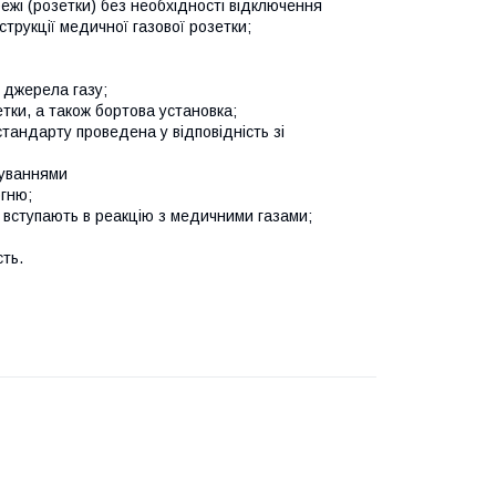
ежі (розетки) без необхідності відключення
струкції медичної газової розетки;
 джерела газу;
тки, а також бортова установка;
стандарту проведена у відповідність зі
буваннями
огню;
не вступають в реакцію з медичними газами;
сть.