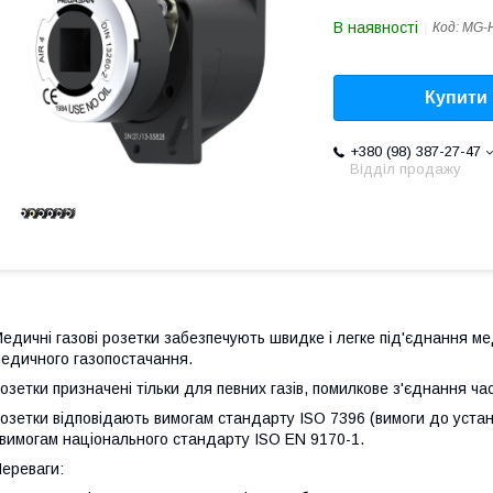
В наявності
Код:
MG-
Купити
+380 (98) 387-27-47
Відділ продажу
едичні газові розетки забезпечують швидке і легке під'єднання м
едичного газопостачання.
озетки призначені тільки для певних газів, помилкове з'єднання час
озетки відповідають вимогам стандарту ISO 7396 (вимоги до уста
 вимогам національного стандарту ISO EN 9170-1.
ереваги: