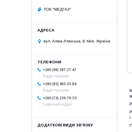
ТОВ "МЕДГАЗ"
вул. Алма-Атинська, 8, Київ, Україна
+380 (98) 387-27-47
Відділ продажу
+380 (93) 483-33-84
М
Відділ продажу
м
+380 (73) 239-79-70
Р
Сервісний відділ
Р
і
П