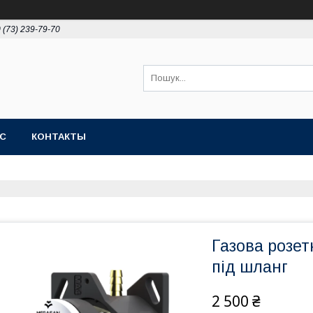
 (73) 239-79-70
АС
КОНТАКТЫ
Газова розет
під шланг
2 500 ₴