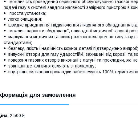
можливість проведення сервісного обслуговування газової мер
подачі газу в системі завдяки наявності запірного пристрою в кон
проста установка;
легке очищення;
швидке приєднання і відключення лікарняного обладнання від
можливі варіанти вбудованої, накладної медичної газової розе
маркування медичних газових розеток кольором по типу газу і 
стандартами;
безпеку, якість і надійність кожної деталі підтверджено випро
випускні отвори для газу ударостійкі, захищені від корозії та в
поверхня газових отворів виконані з латуні та прокладки, які 
зовнішні деталі виготовляють з поліаміду;
внутрішні силіконові прокладки забезпечують 100% герметичні
нформація для замовлення
іна:
2 500 ₴