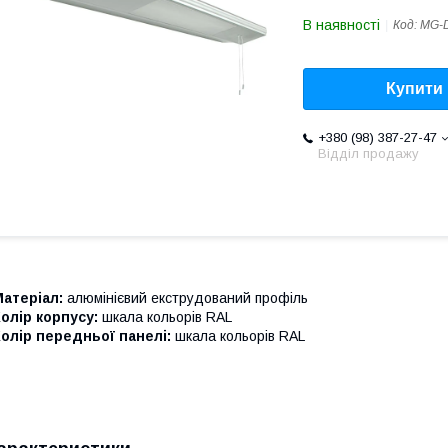
В наявності
Код:
MG-
Купити
+380 (98) 387-27-47
Відділ продажу
Матеріал:
алюмінієвий екструдований профіль
олір корпусу:
шкала кольорів RAL
олір передньої панелі:
шкала кольорів RAL