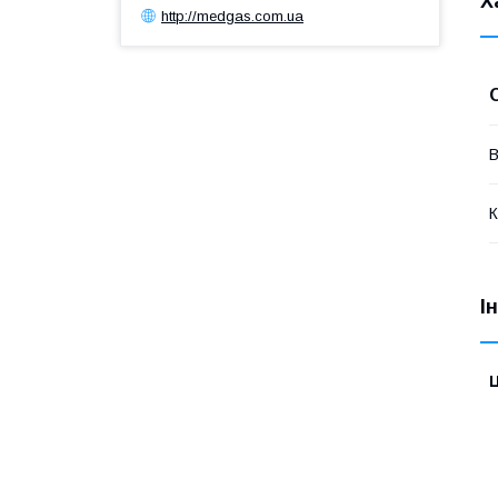
Х
http://medgas.com.ua
В
К
І
Ц