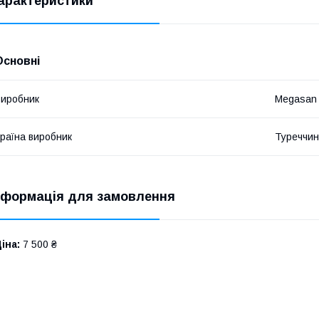
арактеристики
Основні
иробник
Megasan
раїна виробник
Туреччи
нформація для замовлення
іна:
7 500 ₴