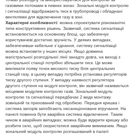
газовими потоками в певних зонах. Зональні модулі контролю
і сигналізації відображають тиск в трубопроводі і обладнані
вентилями для відключення газу в зоні.
Характерні особливості:
можна спроектувати різноманітні
типи конструктивних рішень. Зазвичай, система сигналізації
встановлюється на основному блоці, що забезпечує
користувачеві достатню зручність. У деяких випадках,
забезпечивши кабельне з`єднання, систему сигналізації
можна встановити у інших місцях. Якщо довжина
магістральної розподільчої лінії занадто довга, на виході з
центральної станції потрібно збільшити тиск. Це може
викликати появу точок високого тиску біля центральних
станцій газу, в цьому випадку потрібна установка регуляторів
тиску другого ступеня. У випадку наявності регулятора
другого ступеня на модулі контроля, він зазвичай називається
місцевим модулем контролю газів. Зональний модуль
контролю та сигналізації передбачає 2 види монтажу
зовнішній та прихований під обробкою. Передня кришка і
система запорів запобігають несанкціоноване втручання. На
панелі повинна бути аварійна система відключення. Таким
чином в аварійних випадках; можна буде відкрити кришку або
розбити скло, щоб скористатися аварійним вимикачем. Якщо
зональний модуль контролю розташований в палаті