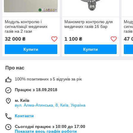
Модуль контролю і
Манометр контролю для
Моду
сигналізації медичних
медичних газів 16 бар
сигн
газів на 2 гази
газів
32 000
1 100
47 
₴
₴
Купити
Купити
Про нас
100% позитивних з 5 відгуків за рік
Працює з 18.09.2018
м. Київ
вул. Алма-Атинська, 8, Київ, Україна
Контакти
Сьогодні працює з 10:00 до 17:00
Показати весь графік роботи