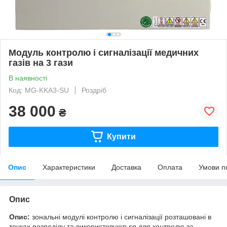
Модуль контролю і сигналізації медичних
газів на 3 гази
В наявності
Код: MG-KKA3-SU
Роздріб
38 000
₴
Купити
Опис
Характеристики
Доставка
Оплата
Умови п
Опис
Опис:
зональні модулі контролю і сигналізації розташовані в
точках розподілу та використовуються для контролю за